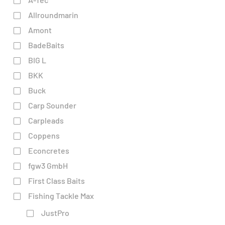
Allroundmarin
Amont
BadeBaits
BIG L
BKK
Buck
Carp Sounder
Carpleads
Coppens
Econcretes
fgw3 GmbH
First Class Baits
Fishing Tackle Max
JustPro