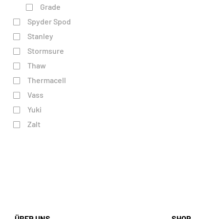
Grade
Spyder Spod
Stanley
Stormsure
Thaw
Thermacell
Vass
Yuki
Zalt
ÜBER UNS
SHOP