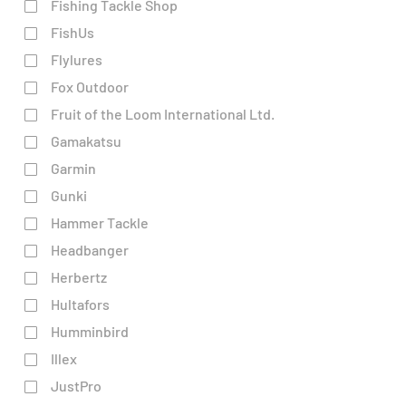
Fishing Tackle Shop
FishUs
Flylures
Fox Outdoor
Fruit of the Loom International Ltd.
Gamakatsu
Garmin
Gunki
Hammer Tackle
Headbanger
Herbertz
Hultafors
Humminbird
Illex
JustPro