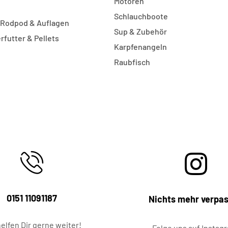
Motoren
Schlauchboote
, Rodpod & Auflagen
Sup & Zubehör
rfutter & Pellets
Karpfenangeln
Raubfisch
0151 11091187
Nichts mehr verpa
helfen Dir gerne weiter!
Folge uns auf Instag