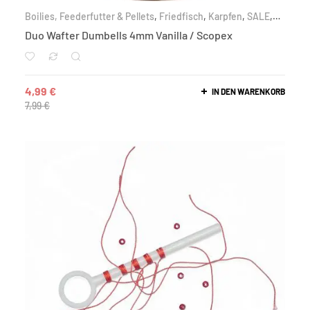
Boilies, Feederfutter & Pellets
,
Friedfisch
,
Karpfen
,
SALE
,
Wafter
Duo Wafter Dumbells 4mm Vanilla / Scopex
4,99
€
IN DEN WARENKORB
7,99
€