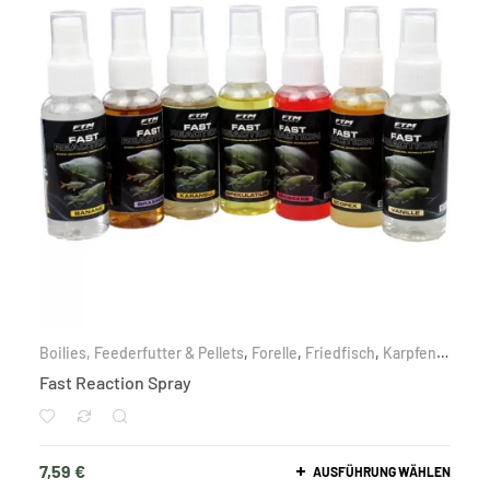
Boilies, Feederfutter & Pellets
,
Forelle
,
Friedfisch
,
Karpfen
,
Liquids
,
Nach Zielfisch
Fast Reaction Spray
7,59
€
AUSFÜHRUNG WÄHLEN