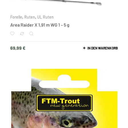
Forelle
,
Ruten
,
UL Ruten
Area Raider X 1,91 m WG 1 – 5 g
69,99
€
IN DEN WARENKORB