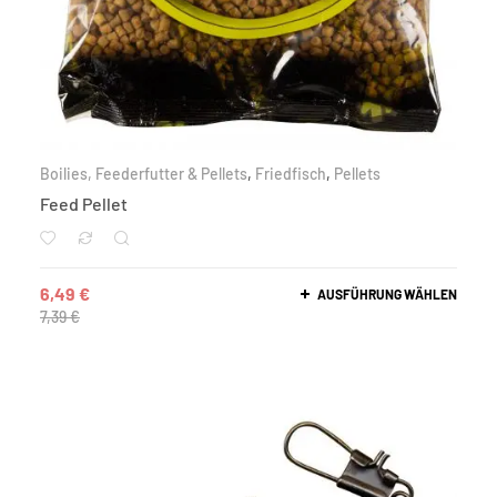
Boilies, Feederfutter & Pellets
,
Friedfisch
,
Pellets
Feed Pellet
6,49
€
AUSFÜHRUNG WÄHLEN
7,39
€