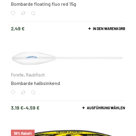
Bombarde floating fluo red 15g
2,49
€
IN DEN WARENKORB
Forelle
,
Raubfisch
Bombarde halbsinkend
3,19
€
–
4,59
€
AUSFÜHRUNG WÄHLEN
38% Rabatt