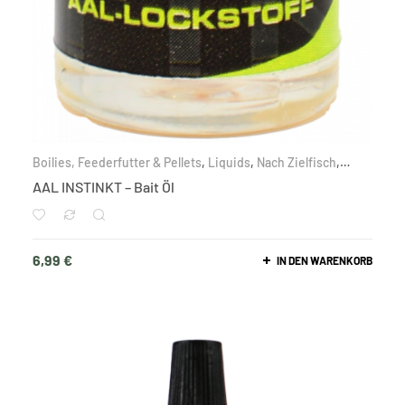
Boilies, Feederfutter & Pellets
,
Liquids
,
Nach Zielfisch
,
Raubfisch
AAL INSTINKT – Bait Öl
6,99
€
IN DEN WARENKORB