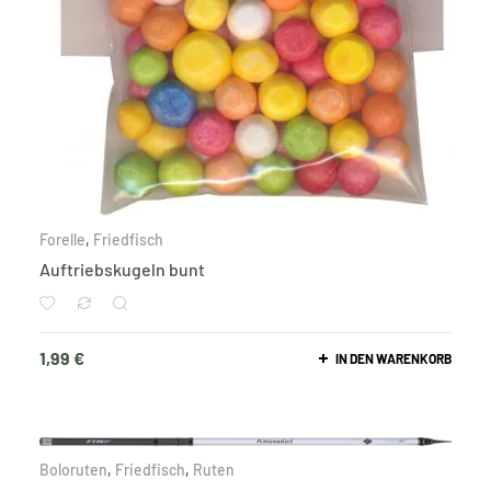
Forelle
,
Friedfisch
Auftriebskugeln bunt
1,99
€
IN DEN WARENKORB
Boloruten
,
Friedfisch
,
Ruten