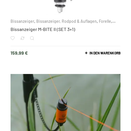
Bissanzeiger
,
Bissanzeiger, Rodpod & Auflagen
,
Forelle
,
Friedfisch
,
Karpfen
,
Nach Zielfisch
,
Raubfisch
Bissanzeiger M-BITE II (SET 3+1)
159,99
€
IN DEN WARENKORB