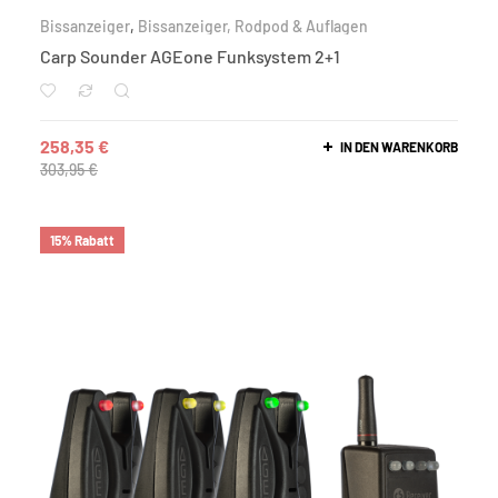
Bissanzeiger
,
Bissanzeiger, Rodpod & Auflagen
Carp Sounder AGEone Funksystem 2+1
258,35
€
IN DEN WARENKORB
303,95
€
15% Rabatt