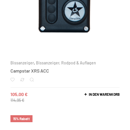
Bissanzeiger
,
Bissanzeiger, Rodpod & Auflagen
Campstar XRS ACC
105,00
€
IN DEN WARENKORB
114,95
€
15% Rabatt