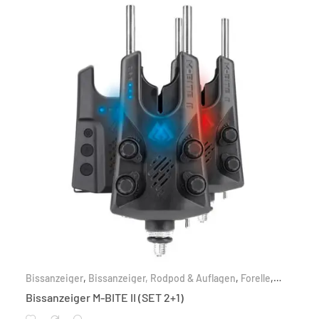
Bissanzeiger
,
Bissanzeiger, Rodpod & Auflagen
,
Forelle
,
Friedfisch
,
Karpfen
,
Nach Zielfisch
,
Raubfisch
Bissanzeiger M-BITE II (SET 2+1)