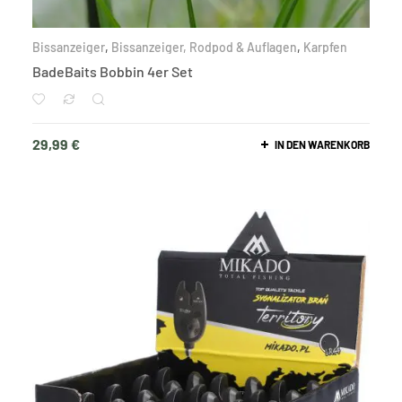
Bissanzeiger
,
Bissanzeiger, Rodpod & Auflagen
,
Karpfen
BadeBaits Bobbin 4er Set
29,99
€
IN DEN WARENKORB