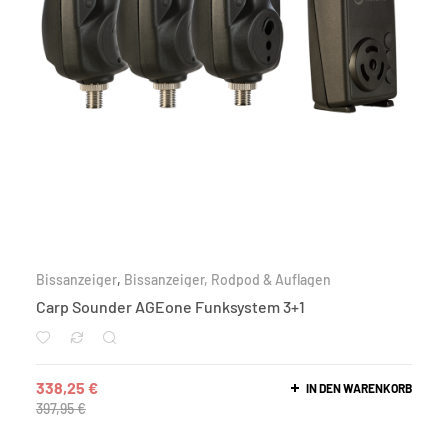
Bissanzeiger
,
Bissanzeiger, Rodpod & Auflagen
Carp Sounder AGEone Funksystem 3+1
338,25
€
IN DEN WARENKORB
397,95
€