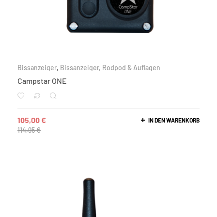
Bissanzeiger
,
Bissanzeiger, Rodpod & Auflagen
Campstar ONE
105,00
€
IN DEN WARENKORB
114,95
€