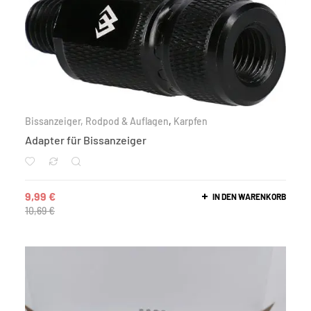
Bissanzeiger, Rodpod & Auflagen
,
Karpfen
Adapter für Bissanzeiger
9,99
€
IN DEN WARENKORB
10,69
€