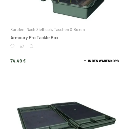
Karpfen
,
Nach Zielfisch
,
Taschen & Boxen
Armoury Pro Tackle Box
74,49
€
IN DEN WARENKORB