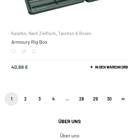
Karpfen
,
Nach Zielfisch
,
Taschen & Boxen
Armoury Rig Box
40,99
€
IN DEN WARENKORB
1
2
3
4
…
28
29
30
ÜBER UNS
Über uns