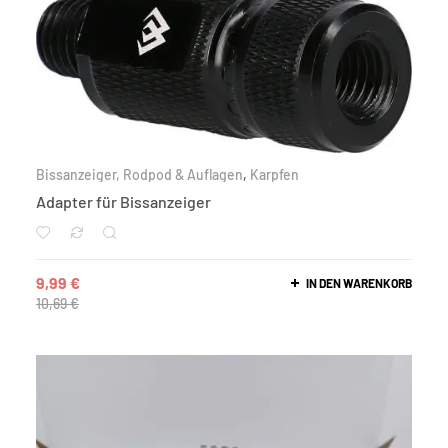
Bissanzeiger, Rodpod & Auflagen
,
Karpfen
Adapter für Bissanzeiger
9,99
€
IN DEN WARENKORB
10,69
€