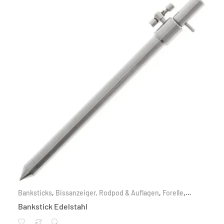
Banksticks
,
Bissanzeiger, Rodpod & Auflagen
,
Forelle
,
Friedfisch
,
Karpfen
,
Nach Zielfisch
,
Raubfisch
Bankstick Edelstahl