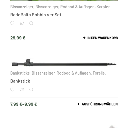
Bissanzeiger
,
Bissanzeiger, Rodpod & Auflagen
,
Karpfen
BadeBaits Bobbin 4er Set
29,99
€
IN DEN WARENKORB
Banksticks
,
Bissanzeiger, Rodpod & Auflagen
,
Forelle
,
Friedfisch
,
Karpfen
,
Nach Zielfisch
,
Raubfisch
Bankstick
7,99
€
–
9,99
€
AUSFÜHRUNG WÄHLEN