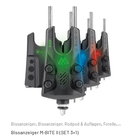
Bissanzeiger
,
Bissanzeiger, Rodpod & Auflagen
,
Forelle
,
Friedfisch
,
Karpfen
,
Nach Zielfisch
,
Raubfisch
Bissanzeiger M-BITE II (SET 3+1)