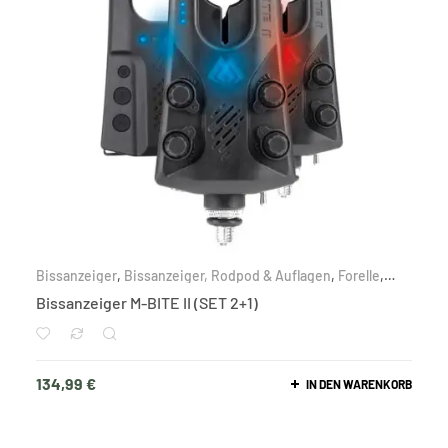
Bissanzeiger
,
Bissanzeiger, Rodpod & Auflagen
,
Forelle
,
Friedfisch
,
Karpfen
,
Nach Zielfisch
,
Raubfisch
Bissanzeiger M-BITE II (SET 2+1)
134,99
€
IN DEN WARENKORB