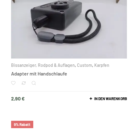
Bissanzeiger, Rodpod & Auflagen
,
Custom
,
Karpfen
Adapter mit Handschlaufe
2,90
€
IN DEN WARENKORB
9% Rabatt